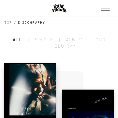
TOP
DISCOGRAPHY
ALL
SINGLE
ALBUM
DVD
BLU-RAY