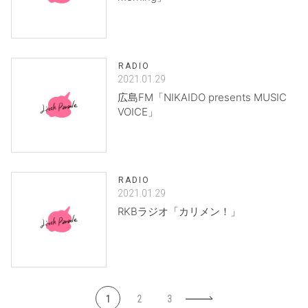
RADIO
2021.01.29
広島FM「NIKAIDO presents MUSIC
VOICE」
RADIO
2021.01.29
RKBラジオ「カリメン！」
1
2
3