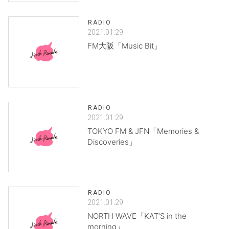
RADIO
2021.01.29
FM大阪「Music Bit」
RADIO
2021.01.29
TOKYO FM & JFN「Memories &
Discoveries」
RADIO
2021.01.29
NORTH WAVE「KAT’S in the
morning」