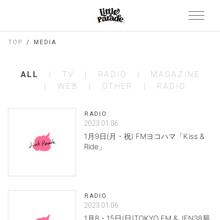
TOP
MEDIA
ALL
TV
RADIO
MAGAZINE
WEB
OTHER
RADIO
RADIO
2023.01.06
1月9日(月・祝) FMヨコハマ「Kiss &
Ride」
RADIO
2023.01.06
1月8・15日(日)TOKYO FM & JFN38局