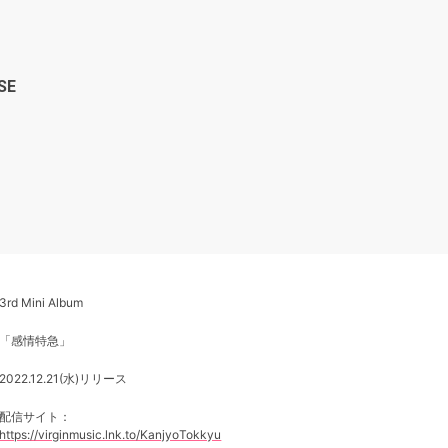
】
SE
3rd Mini Album
「感情特急」
2022.12.21(水)リリース
配信サイト：
https://virginmusic.lnk.to/KanjyoTokkyu