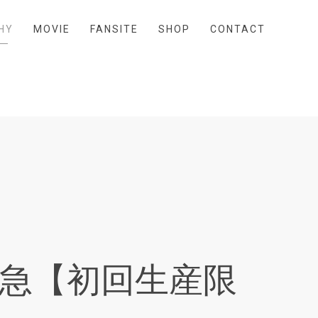
HY
MOVIE
FANSITE
SHOP
CONTACT
急【初回生産限