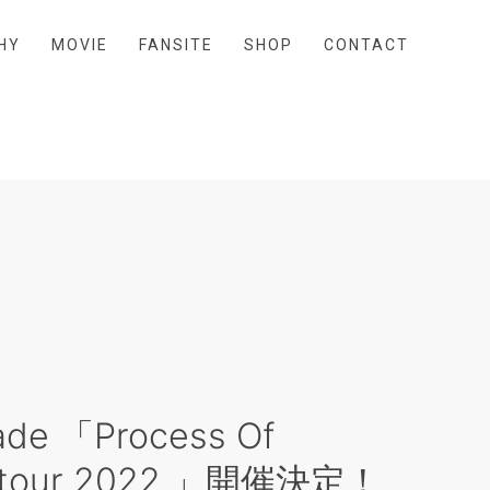
HY
MOVIE
FANSITE
SHOP
CONTACT
rade 「Process Of
s tour 2022 」開催決定！