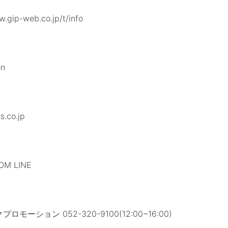
gip-web.co.jp/t/info
en
co.jp
M LINE
モーション 052-320-9100(12:00~16:00)