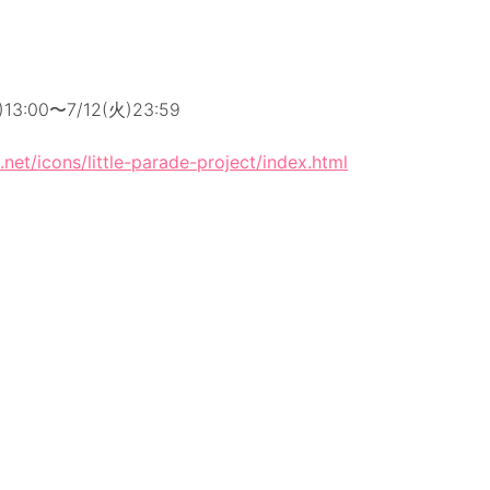
:00〜7/12(火)23:59
n.net/icons/little-parade-project/index.html