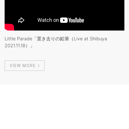
Little Parade「置き去りの鉛筆（Live at Shibuya
2021.11.18）」
VIEW MORE