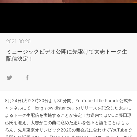
2021.08.20
ミュージックビデオ公開に先駆けて太志トーク生
配信決定！
8月24日(火)23時30分より30分間、YouTube Little Parade公式チ
ャンネルにて「long slow distance」のリリースを記念した太志に
よるトーク生配信を実施することが決定！放送内ではMCに藤田琢
己氏を迎え、太志がこの曲に込めた思いを色々と語ることはもち
ろん、先月東京オリンピック2020の開会式に合わせてYouTubeで